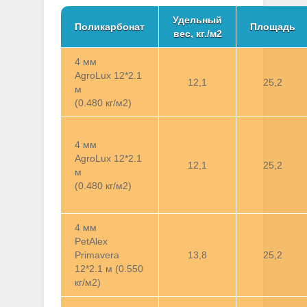
Удельный
Поликарбонат
Площадь
вес, кг./м2
4 мм
AgroLux 12*2.1
12,1
25,2
м
(0.480 кг/м2)
4 мм
AgroLux 12*2.1
12,1
25,2
м
(0.480 кг/м2)
4 мм
PetAlex
Primavera
13,8
25,2
12*2.1 м (0.550
кг/м2)