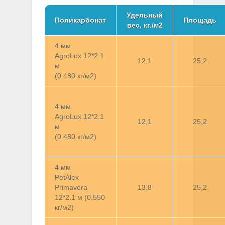
Удельный
Поликарбонат
Площадь
вес, кг./м2
4 мм
AgroLux 12*2.1
12,1
25,2
м
(0.480 кг/м2)
4 мм
AgroLux 12*2.1
12,1
25,2
м
(0.480 кг/м2)
4 мм
PetAlex
Primavera
13,8
25,2
12*2.1 м (0.550
кг/м2)